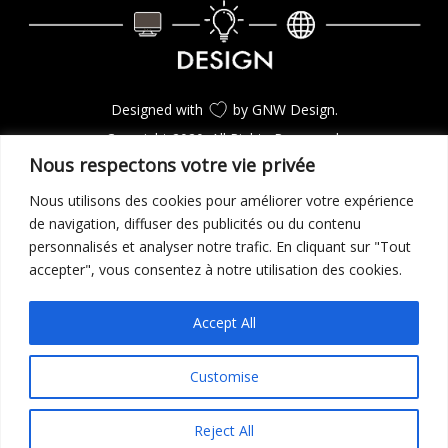
Designed with
by GNW Design.
Copyright 2020. All Rights Reserverd.
Nous respectons votre vie privée
Nous utilisons des cookies pour améliorer votre expérience
CONSULTEZ LES PROJETS
de navigation, diffuser des publicités ou du contenu
personnalisés et analyser notre trafic. En cliquant sur "Tout
accepter", vous consentez à notre utilisation des cookies.
GO TO TOP
Accept All
Customise
Reject All