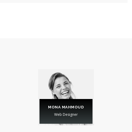
MONA MAHMOUD
SARA WINSTON
Web Designer
WEB DESIGNER